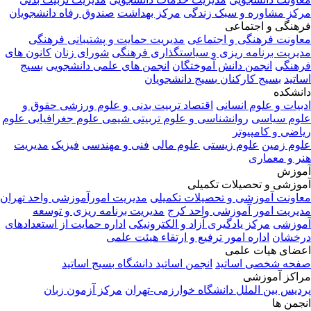
کز مشاوره و سبک زندگی
مرکز بهداشت
صندوق رفاه دانشجویان
هنگی و اجتماعی
اونت فرهنگی و اجتماعی
مدیریت حمایت و پشتیبانی فرهنگی
یریت برنامه ریزی و سیاستگذاری فرهنگی
شورای زنان
کانون های
هنگی
انجمن دانش آموختگان
انجمن های علمی دانشجویی
بسیج
اتید
بسیج کارکنان
بسیج دانشجویان
نشکده
بیات و علوم انسانی
اقتصاد
تربیت بدنی و علوم ورزشی
حقوق و
وم سیاسی
روانشناسی و علوم تربیتی
شیمی
علوم جغرافیایی
علوم
اضی و کامپیوتر
وم زمین
علوم زیستی
علوم مالی
فنی و مهندسی
فیزیک
مدیریت
ر و معماری
وزش
وزشی و تحصیلات تکمیلی
اونت آموزشی و تحصیلات تکمیلی
مدیریت امورآموزشی واحد تهران
یریت امور آموزشی واحد کرج
مدیریت برنامه ریزی و توسعه
وزشی
مرکز یادگیری آزاد و الکترونیکی
اداره حمایت از استعدادهای
خشان
اداره امور ترفیع و ارتقاء هیئت علمی
ضای هیات علمی
حه شخصی اساتید
انجمن اساتید دانشگاه
بسیج اساتید
اکز آموزشی
دیس بین الملل دانشگاه خوارزمی-تهران
مرکز آزمون زبان
جمن ها