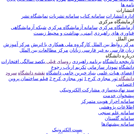
مه ها
تشارات
اره انتشارات
سامانه کتاب
سامانه نشریات
نمایشگاه نشر
مایشگاه مرکزی
مایشگاه مرکزی
سامانه آزمایشگاه مرکزی
شبکه آزمایشگاهی
اوری های راهبردی
ایمنی، بهداشت و محیط زیست
ن الملل
کز روابط بین الملل
کارگروه ملی همکاری با اتریش
مرکز آموزش
ان فارسی به غیر فارسی زبانان
مرکز مطالعات بین الملل
باره دانشگاه
ریخچه دانشگاه
برنامه راهبردی
روسای قبلی
یکصد سالگی
افتخارات
نشگاه
نمودار سازمانی
تکریم ارباب رجوع
ضای هیات علمی
بنیاد خیرین حامی دانشگاه
نقشه دانشگاه
سرود
نشگاه
تور مجازی کرج 1
تور مجازی کرج 2
فیلم ساختمان پروین
تصامی
د نهادینه‌سازی مشارکت الکترونیکی
شخوان خدمت
مانه احراز هویت متمرکز
لاعات پژوهشی
مانه علم سنجی
مانه گلستان
مانه پیشنهادها
پست الکترونیک