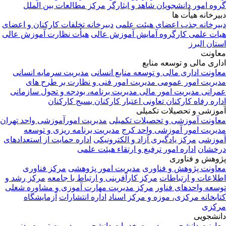
وه امور دانشجویان شاهد و ایثارگر
مرکز مطالعات بین الملل
یرخانه هیأت ها
یرخانه جذب اعضای هیئت علمی
دبیرخانه تخلفات کارکنان و اعضای
ات علمی
کارگروه آمایش آموزش عالی
هیأت نظارت آموزش عالی
تان البرز
اونت
اری مالی و توسعه منابع
اونت اداری مالی و توسعه منابع انسانی
مدیریت سرمایه انسانی
یریت امور عمومی
مدیریت امور فنی و نظارت بر طرح های
رانی
مدیریت امور مالی
مدیریت برنامه، بودجه و تحول سازمانی
اره رفاه کارکنان
تعاونی اعتبار کارکنان
بسیج کارکنان
وزشی و تحصیلات تکمیلی
اونت آموزشی و تحصیلات تکمیلی
مدیریت امورآموزشی واحد تهران
یریت امور آموزشی واحد کرج
مدیریت برنامه ریزی و توسعه
وزشی
مرکز یادگیری آزاد و الکترونیکی
اداره حمایت از استعدادهای
خشان
اداره امور ترفیع و ارتقاء هیئت علمی
وهش و فناوری
اونت پژوهش و فناوری
مدیریت امور پژوهشی
مرکز فناوری
لاعات و ارتباطات
مرکز کارآفرینی و ارتباط با جامعه
مرکز رشد و
سعه واحدهای فناور
مرکز مدیریت مهارت آموزی و مشاوره شغلی
ابخانه مرکزی، موزه و مرکز اسناد
اداره انتشارات
آزمایشگاه
کزی
نشجویی
اونت دانشجویی
مدیریت خدمات دانشجویی
مدیریت تربیت بدنی