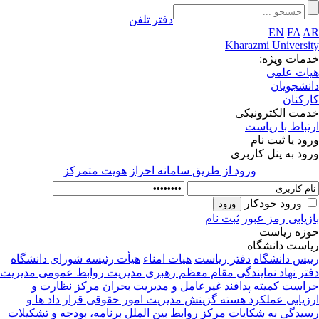
دفتر تلفن
EN
FA
A
Kharazmi Universi
مات ویژه:
ات علمی
نشجویان
رکنان
مت الکترونیکی
تباط با ریاست
ود یا ثبت نام
ود به پنل کاربری
ورود از طريق سامانه احراز هويت متمركز
ورود خودکار
زیابی رمز عبور
ثبت نام
زه ریاست
است دانشگاه
یس دانشگاه
دفتر ریاست
هیات امناء
هیأت رئیسه
شورای دانشگاه
تر نهاد نمایندگی مقام معظم رهبری
مدیریت روابط عمومی
مدیریت
راست
کمیته پدافند غیرعامل و مدیریت بحران
مرکز نظارت و
زیابی عملکرد
هسته گزینش
مدیریت امور حقوقی قرار داد ها و
یدگی به شکایات
مرکز روابط بین الملل
برنامه، بودجه و تشکیلات