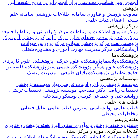
جمن زمین شناسی مهندسی ایران
انجمن ایرانی تاریخ- شعبه البرز
وهش
اونت پژوهش و فناوری
سامانه اطلاعات پژوهشی
سامانه علم
جی اعضای هیات علمی
اکز پژوهشی
کز فناوری اطلاعات و ارتباطات
مرکز کارآفرینی و ارتباط با جامعه
کز رشد و توسعه واحدهای فناور
مرکز آپا
مرکز پژوهشی آب
مرکز
وهشی نفت
مرکز پژوهشی سیلاب
مرکز پرورش حیوانات
مایشگاهی
مرکز مدیریت مهارت آموزی و مشاوره شغلی
وهشکده ها
وهشکده پلاسما
پژوهشکده علوم حرکتی
پژوهشکده علوم کاربردی
وهشکده علوم همگرا
پژوهشکده شیمی سبز
پژوهشکده فلسفه و
وق تطبیقی
پژوهشکده بلایای طبیعی و مدیریت ریسک
سسات پژوهشی
سسه پژوهشی زبان و ادبیات فارسی بهار
موسسه پژوهشی
قیقات ریاضی دکتر مصاحب
موسسه پژوهشی تحقیقات تربیتی،
انشناختی و اجتماعی
کرسی یونسکو
رصدخانه
ب های علمی
ب علمی روانشناسی استرس
قطب علمی تحلیل فضایی
اطرات محیطی
ته پژوهش
نواره هفته پژوهش و نوآوری استان البرز
هفته پژوهش و فناوری
ابخانه مرکزی، موزه و مرکز اسناد
ابخانه مرکزی
کتابخانه الکترونیک
موزه
پایگاه های اطلاعاتی
پایان